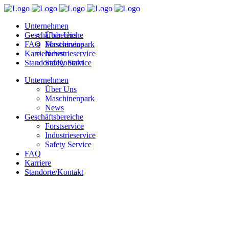
Unternehmen
Geschäftsbereiche
Über Uns
FAQ
Maschinenpark
Forstservice
Karriere
News
Industrieservice
Standorte/Kontakt
Safety Service
Unternehmen
Über Uns
Maschinenpark
News
Geschäftsbereiche
Forstservice
Industrieservice
Safety Service
FAQ
Karriere
Standorte/Kontakt