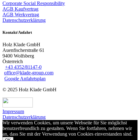
Corporate Social Responsibility
AGB Kaufvertrag
AGB Werkvertrag
Datenschutzerklärung
Kontakt/Anfahrt
Holz Klade GmbH
Auenfischerstraße 61
9400 Wolfsberg
Österreich
+43 4352/81147-0
office@klade-group.com
Google Anfahrtsplan
© 2025 Holz Klade GmbH
Impressum
Datenschutzerklärung
Wir verwenden Cookies, um unsere Webseite für Sie möglichst
benutzerfreundlich zu gestalten. Wenn Sie fortfahren, nehmen wir
an, dass Sie mit der Verwendung von Cookies einverstanden sind.