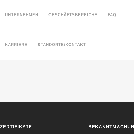
UNTERNEHMEN
GESCHÄFTSBEREICHE
FAQ
KARRIERE
STANDORTE/KONTAKT
ZERTIFIKATE
BEKANNTMACHU