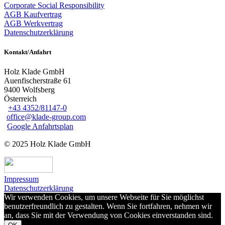
Corporate Social Responsibility
AGB Kaufvertrag
AGB Werkvertrag
Datenschutzerklärung
Kontakt/Anfahrt
Holz Klade GmbH
Auenfischerstraße 61
9400 Wolfsberg
Österreich
+43 4352/81147-0
office@klade-group.com
Google Anfahrtsplan
© 2025 Holz Klade GmbH
Impressum
Datenschutzerklärung
Wir verwenden Cookies, um unsere Webseite für Sie möglichst
benutzerfreundlich zu gestalten. Wenn Sie fortfahren, nehmen wir
an, dass Sie mit der Verwendung von Cookies einverstanden sind.