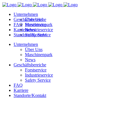
Unternehmen
Geschäftsbereiche
Über Uns
FAQ
Maschinenpark
Forstservice
Karriere
News
Industrieservice
Standorte/Kontakt
Safety Service
Unternehmen
Über Uns
Maschinenpark
News
Geschäftsbereiche
Forstservice
Industrieservice
Safety Service
FAQ
Karriere
Standorte/Kontakt