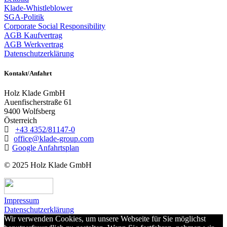
Klade-Whistleblower
SGA-Politik
Corporate Social Responsibility
AGB Kaufvertrag
AGB Werkvertrag
Datenschutzerklärung
Kontakt/Anfahrt
Holz Klade GmbH
Auenfischerstraße 61
9400 Wolfsberg
Österreich
+43 4352/81147-0
office@klade-group.com
Google Anfahrtsplan
© 2025 Holz Klade GmbH
Impressum
Datenschutzerklärung
Wir verwenden Cookies, um unsere Webseite für Sie möglichst