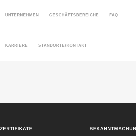
UNTERNEHMEN
GESCHÄFTSBEREICHE
FAQ
KARRIERE
STANDORTE/KONTAKT
ZERTIFIKATE
BEKANNTMACHU